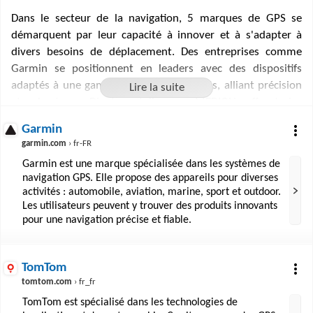
Dans le secteur de la navigation, 5 marques de GPS se
démarquent par leur capacité à innover et à s'adapter à
divers besoins de déplacement. Des entreprises comme
Garmin se positionnent en leaders avec des dispositifs
adaptés à une gamme étendue d'activités, alliant précision
et robustesse. D'autres, telles que MEDION, offrent des
équipements GPS efficaces avec un excellent rapport
Garmin
qualité-prix. Coyote, quant à lui, mise sur l'alerte
garmin.com
› fr-FR
communautaire pour une conduite assistée en temps réel.
Garmin est une marque spécialisée dans les systèmes de
TomTom excelle en cartographie et propose des solutions
navigation GPS. Elle propose des appareils pour diverses
tant pour les individus que pour les professionnels. Mio,
activités : automobile, aviation, marine, sport et outdoor.
spécialisé dans la navigation pour cyclistes et véhicules avec
Les utilisateurs peuvent y trouver des produits innovants
caméras, enrichit cette diversité. Ensemble, ces marques
pour une navigation précise et fiable.
reflètent l'évolution technologique permanente du domaine
de la géolocalisation, assurant sécurité et optimisation des
TomTom
trajets.
tomtom.com
› fr_fr
TomTom est spécialisé dans les technologies de