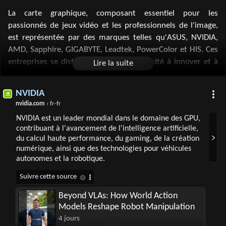
La carte graphique, composant essentiel pour les
passionnés de jeux vidéo et les professionnels de l'image,
est représentée par des marques telles qu'ASUS, NVIDIA,
AMD, Sapphire, GIGABYTE, Leadtek, PowerColor et HIS. Ces
entreprises se distinguent par leur capacité à innover et à
proposer des produits de haute performance adaptés aux
besoins croissants en matière de graphisme. De la série
NVIDIA
Radeon RX d'AMD aux solutions GeForce et Quadro de
nvidia.com
› fr-fr
NVIDIA et Leadtek, elles offrent des expériences visuelles de
NVIDIA est un leader mondial dans le domaine des GPU,
pointe et une efficacité énergétique accrue. Chaque marque
contribuant à l'avancement de l'intelligence artificielle,
contribue à l'évolution technologique en matière de rendu
du calcul haute performance, du gaming, de la création
graphique, que ce soit pour le gaming, la création
numérique, ainsi que des technologies pour véhicules
numérique ou les applications professionnelles.
autonomes et la robotique.
Beyond VLAs: How World Action
Models Reshape Robot Manipulation
4 jours