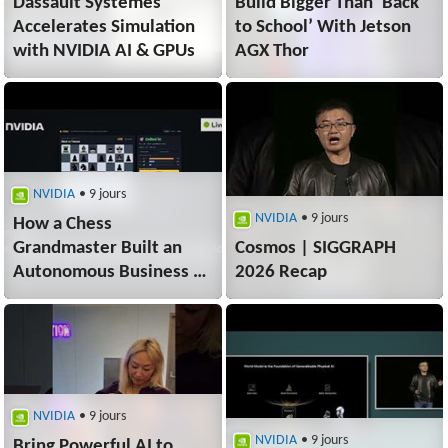
Dassault Systèmes
Build Bigger Than ‘Back
Accelerates Simulation
to School’ With Jetson
with NVIDIA AI & GPUs
AGX Thor
NVIDIA
• 9 jours
NVIDIA
• 9 jours
How a Chess
Grandmaster Built an
Cosmos | SIGGRAPH
Autonomous Business |
2026 Recap
Nemotron Labs
NVIDIA
• 9 jours
NVIDIA
• 9 jours
Bring Powerful AI to