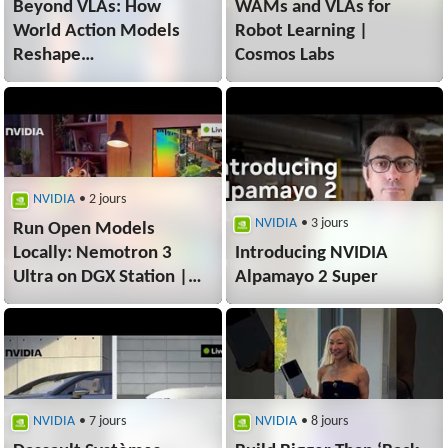
Beyond VLAs: How
WAMs and VLAs for
World Action Models
Robot Learning |
Reshape
Cosmos Labs
Robot Manipulation
NVIDIA
• 2 jours
NVIDIA
• 3 jours
Run Open Models
Locally: Nemotron 3
Introducing NVIDIA
Ultra on DGX Station |
Alpamayo 2 Super
Nemotron Labs
NVIDIA
• 7 jours
NVIDIA
• 8 jours