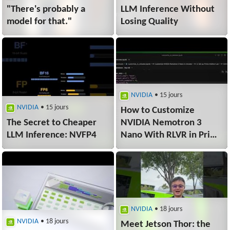
"There's probably a
LLM Inference Without
model for that."
Losing Quality
NVIDIA
• 15 jours
NVIDIA
• 15 jours
How to Customize
The Secret to Cheaper
NVIDIA Nemotron 3
LLM Inference: NVFP4
Nano With RLVR in Prime
Intellect Lab
NVIDIA
• 18 jours
NVIDIA
• 18 jours
Meet Jetson Thor: the