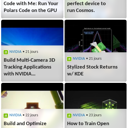
Code with Me: Run Your
perfect device to
Polars Code on the GPU
run Cosmos.
NVIDIA
• 21 jours
NVIDIA
• 21 jours
Build Multi-Camera 3D
Tracking Applications
Stylized Stock Returns
with NVIDIA
w/ KDE
DeepStream 9.1 Skills
NVIDIA
• 22 jours
NVIDIA
• 23 jours
Build and Optimize
How to Train Open