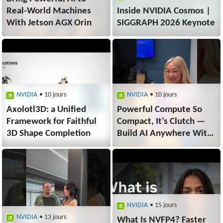
Real-World Machines
Inside NVIDIA Cosmos |
With Jetson AGX Orin
SIGGRAPH 2026 Keynote
NVIDIA
• 10 jours
NVIDIA
• 10 jours
Axolotl3D: a Unified
Powerful Compute So
Framework for Faithful
Compact, It’s Clutch —
3D Shape Completion
Build AI Anywhere With
NVIDIA Jetson
NVIDIA
• 15 jours
NVIDIA
• 13 jours
What Is NVFP4? Faster