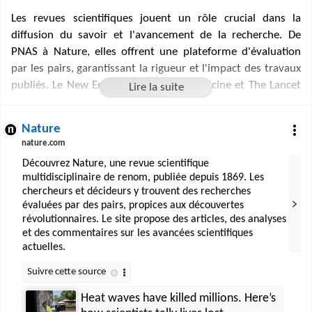
Les revues scientifiques jouent un rôle crucial dans la
diffusion du savoir et l'avancement de la recherche. De
PNAS à Nature, elles offrent une plateforme d'évaluation
par les pairs, garantissant la rigueur et l'impact des travaux
publiés. Le New England Journal of Medicine et The Lancet
se concentrent sur les progrès médicaux, tandis que
Science.org couvre un spectre plus large de disciplines. Des
Nature
spécialités plus pointues sont abordées par des revues
nature.com
comme Cell ou The Astrophysical Journal, reflétant la
Découvrez Nature, une revue scientifique
diversité et la profondeur de la recherche contemporaine.
multidisciplinaire de renom, publiée depuis 1869. Les
OpenEdition, quant à lui, élargit l'accès aux travaux en
chercheurs et décideurs y trouvent des recherches
sciences humaines et sociales, soulignant l'importance de la
évaluées par des pairs, propices aux découvertes
multidisciplinarité dans le paysage scientifique actuel.
révolutionnaires. Le site propose des articles, des analyses
et des commentaires sur les avancées scientifiques
actuelles.
Heat waves have killed millions. Here’s