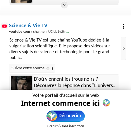
Science & Vie TV
youtube.com
› channel › UCjcb1y2tnESxL19A2OX_APA
Science & Vie TV est une chaîne YouTube dédiée à la
vulgarisation scientifique. Elle propose des vidéos sur
divers sujets de science et technologie pour le grand
public.
D'où viennent les trous noirs ?
Découvrez la réponse dans "L'univers
en expansion🪐" sur notre chaîne
11 jours
Votre portail d'accueil sur le web
Internet commence ici
Découvrir ›
Lanterne Cosmique
youtube.com
› user › lanternecosmique
Gratuit & sans inscription