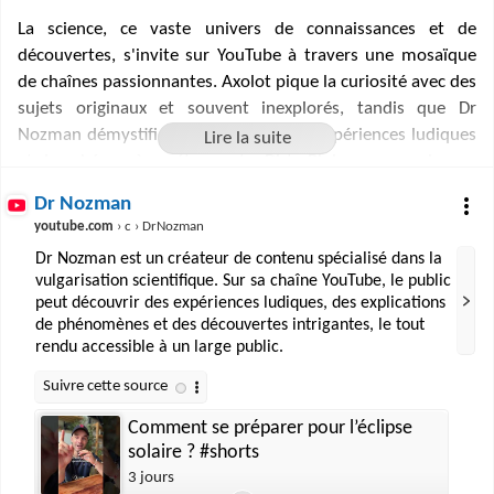
La science, ce vaste univers de connaissances et de
découvertes, s'invite sur YouTube à travers une mosaïque
de chaînes passionnantes. Axolot pique la curiosité avec des
sujets originaux et souvent inexplorés, tandis que Dr
Nozman démystifie la science par des expériences ludiques
et des phénomènes étonnants. Dirty Biology se penche sur
les curiosités biologiques, et Jamy, figure emblématique de
Dr Nozman
"C'est pas sorcier", continue d'éveiller les esprits avec des
youtube.com
› c › DrNozman
vidéos pédagogiques. Linguisticae explore les arcanes des
Dr Nozman est un créateur de contenu spécialisé dans la
sciences du langage, et Kurzgesagt condense des concepts
vulgarisation scientifique. Sur sa chaîne YouTube, le public
complexes en capsules concises. Le Réveilleur alerte sur les
peut découvrir des expériences ludiques, des explications
enjeux environnementaux, e-Penser décode la physique, et
de phénomènes et des découvertes intrigantes, le tout
Fouloscopie décrypte les comportements humains. Science
rendu accessible à un large public.
Trash, ciblant un public jeune, rend la science fun et
accessible, tandis que Balade Mentale invite à une réflexion
scientifique élargie. Ces chaînes forment un écosystème
Comment se préparer pour l’éclipse
solaire ? #shorts
riche et diversifié où chacun peut nourrir sa soif de savoir.
3 jours