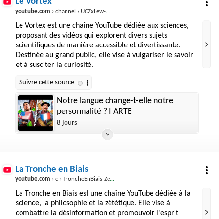
Le Vortex
youtube.com
› channel › UCZxLew-WXWm5dhRZBgEFl-Q
Le Vortex est une chaîne YouTube dédiée aux sciences,
proposant des vidéos qui explorent divers sujets
scientifiques de manière accessible et divertissante.
Destinée au grand public, elle vise à vulgariser le savoir
et à susciter la curiosité.
Notre langue change-t-elle notre
personnalité ? I ARTE
8 jours
La Tronche en Biais
youtube.com
› c › TroncheEnBiais-Zetetique
La Tronche en Biais est une chaîne YouTube dédiée à la
science, la philosophie et la zététique. Elle vise à
combattre la désinformation et promouvoir l'esprit