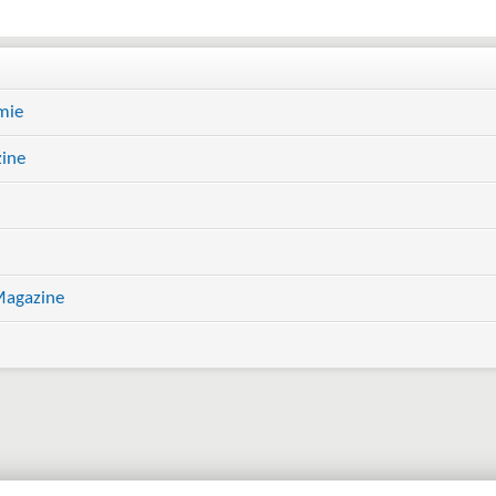
mie
ine
Magazine