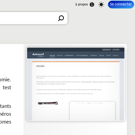
Se connecter
omie.
 test
utants
méros
nomes