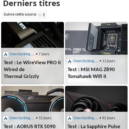
Overclocking.com : Cartes graphiques et mères
• 7 jours
Overclocking.com : Cartes graphiques et mères
• 13 jours
Test : Le WireView PRO II
Wired de
Test : MSI MAG Z890
Thermal Grizzly
Tomahawk Wifi II
Overclocking.com : Cartes graphiques et mères
• 52 jours
Overclocking.com : Cartes graphiques et mères
• 65 jours
Test : AORUS RTX 5090
Test : La Sapphire Pulse