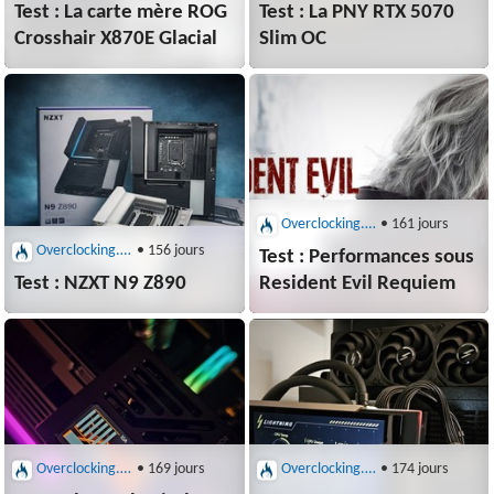
Test : La carte mère ROG
Test : La PNY RTX 5070
Crosshair X870E Glacial
Slim OC
Overclocking.com : Cartes graphiques et mères
• 161 jours
Overclocking.com : Cartes graphiques et mères
• 156 jours
Test : Performances sous
Test : NZXT N9 Z890
Resident Evil Requiem
Overclocking.com : Cartes graphiques et mères
• 169 jours
Overclocking.com : Cartes graphiques et mères
• 174 jours