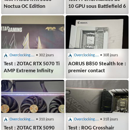
Noctua OC Edition
10 GPU sous Battlefield 6
Overclocking.com : Cartes graphiques et mères
• 302 jours
Overclocking.com : Cartes graphiques et mères
• 308 jours
Test : ZOTAC RTX 5070 Ti
AORUS B850 Stealth Ice :
AMP Extreme Infinity
premier contact
Overclocking.com : Cartes graphiques et mères
• 310 jours
Overclocking.com : Cartes graphiques et mères
• 318 jours
Test : ZOTAC RTX 5090
Test : ROG Crosshair