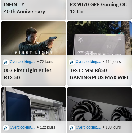
INFINITY
RX 9070 GRE Gaming OC
40Th Anniversary
12 Go
Overclocking.com : Cartes graphiques et mères
• 72 jours
Overclocking.com : Cartes graphiques et mères
• 114 jours
007 First Light et les
TEST : MSI B850
RTX 50
GAMING PLUS MAX WIFI
Overclocking.com : Cartes graphiques et mères
• 122 jours
Overclocking.com : Cartes graphiques et mères
• 133 jours