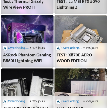
Test : Thermal Grizzly
TEST : La MSI RTX 5090
WireView PRO II
Lightning Z
Overclocking.com : Cartes graphiques et mères
• 176 jours
Overclocking.com : Cartes graphiques et mères
• 196 jours
ASRock Phantom Gaming
TEST : X870E AERO
B860I Lightning WiFi
WOOD EDITION
Overclocking.com : Cartes graphiques et mères
• 222 jours
Overclocking.com : Cartes graphiques et mères
• 258 jours