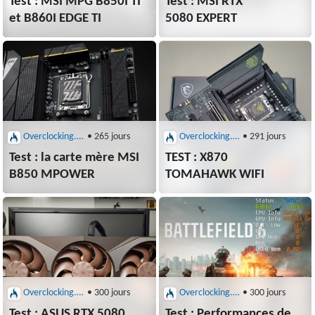
Test : MSI MPG B850I TI
Test : MSI RTX
et B860I EDGE TI
5080 EXPERT
Overclocking.com : Cartes graphiques et mères
• 265 jours
Overclocking.com : Cartes graphiques et mères
• 291 jours
Test : la carte mère MSI
TEST : X870
B850 MPOWER
TOMAHAWK WIFI
Overclocking.com : Cartes graphiques et mères
• 300 jours
Overclocking.com : Cartes graphiques et mères
• 300 jours
Test : ASUS RTX 5080
Test : Performances de