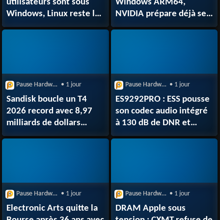
utilisateurs sont sous
Windows ARM64,
Windows, Linux reste le
NVIDIA prépare déjà ses
plus rapide sur PC
outils pour RTX Spark
Pause Hardware
• 1 jour
Pause Hardware
• 1 jour
Sandisk boucle un T4
ES9292PRO : ESS pousse
2026 record avec 8,97
son codec audio intégré
milliards de dollars
à 130 dB de DNR et
de revenus
768 kHz
Pause Hardware
• 1 jour
Pause Hardware
• 1 jour
Electronic Arts quitte la
DRAM Apple sous