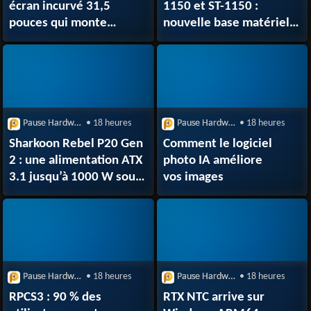
écran incurvé 31,5
1150 et ST-1150 :
pouces qui monte
nouvelle base matérielle
jusqu’à 500 Hz
pour la sécurité pro
Pause Hardware
• 18 heures
Pause Hardware
• 18 heures
Sharkoon Rebel P20 Gen
Comment le logiciel
2 : une alimentation ATX
photo IA améliore
3.1 jusqu’à 1000 W sous
vos images
99,90 €
Pause Hardware
• 18 heures
Pause Hardware
• 18 heures
RPCS3 : 90 % des
RTX NTC arrive sur