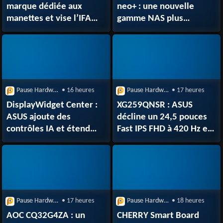
marque dédiée aux
neo+ : une nouvelle
manettes et vise l’IFA
gamme NAS plus
2026 à Berlin
abordable sans
sacrifier l’évolutivité
Pause Hardware
• 16 heures
Pause Hardware
• 17 heures
DisplayWidget Center :
XG259QNSR : ASUS
ASUS ajoute des
décline un 24,5 pouces
contrôles IA et étend
Fast IPS FHD à 420 Hz en
son centre de gestion
noir et blanc
Pause Hardware
• 17 heures
Pause Hardware
• 18 heures
AOC CQ32G4ZA : un
CHERRY Smart Board