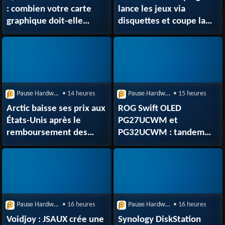
: combien votre carte
lance les jeux via
graphique doit-elle
disquettes et coupe la
vraiment embarquer ?
session à l’éjection
Pause Hardware
• 14 heures
Pause Hardware
• 15 heures
Arctic baisse ses prix aux
ROG Swift OLED
États-Unis après le
PG27UCWM et
remboursement des
PG32UCWM : tandem
droits de douane
RGB OLED 4K 240 Hz dès
1 249,90 €
Pause Hardware
• 16 heures
Pause Hardware
• 16 heures
Voidjoy : JSAUX crée une
Synology DiskStation