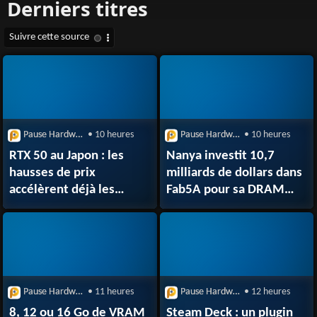
Pause Hardware
• 10 heures
Pause Hardware
• 10 heures
RTX 50 au Japon : les
Nanya investit 10,7
hausses de prix
milliards de dollars dans
accélèrent déjà les
Fab5A pour sa DRAM
ventes chez
EUV en 10 nm
les revendeurs
Pause Hardware
• 11 heures
Pause Hardware
• 12 heures
8, 12 ou 16 Go de VRAM
Steam Deck : un plugin