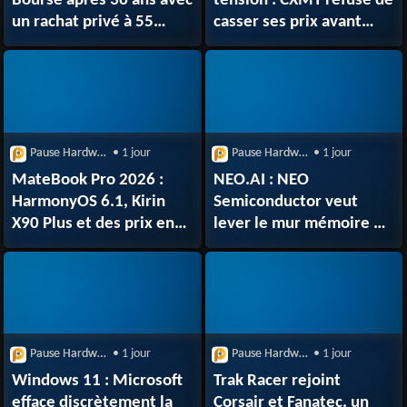
Bourse après 36 ans avec
tension : CXMT refuse de
un rachat privé à 55
casser ses prix avant
milliards de dollars
l’iPhone 18
Pause Hardware
• 1 jour
Pause Hardware
• 1 jour
MateBook Pro 2026 :
NEO.AI : NEO
HarmonyOS 6.1, Kirin
Semiconductor veut
X90 Plus et des prix en
lever le mur mémoire de
nette hausse
l’IA avec X-SRAM et
3D X-DRAM
Pause Hardware
• 1 jour
Pause Hardware
• 1 jour
Windows 11 : Microsoft
Trak Racer rejoint
efface discrètement la
Corsair et Fanatec, un