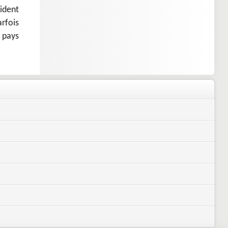
aident
arfois
 pays