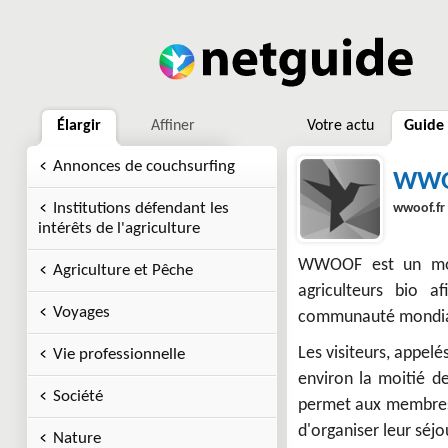
Élargir
Affiner
Votre actu
Guide
Annonces de couchsurfing
WW
Institutions défendant les
wwoof.fr
intérêts de l'agriculture
WWOOF est un mouv
Agriculture et Pêche
agriculteurs bio a
Voyages
communauté mondiale
Les visiteurs, appel
Vie professionnelle
environ la moitié d
Société
permet aux membres d
d'organiser leur séjo
Nature