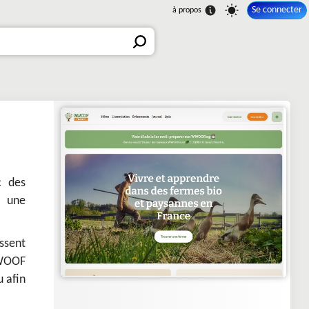
Se connecter
c des
e une
assent
WWOOF
 afin