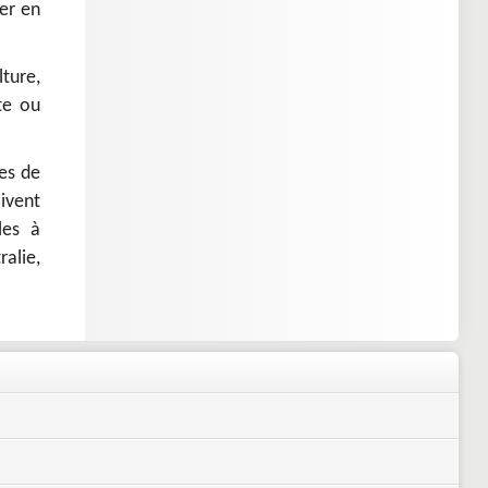
ier en
lture,
te ou
es de
ivent
les à
alie,