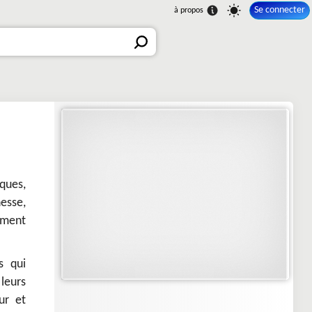
Se connecter
ques,
esse,
ement
s qui
 leurs
ur et