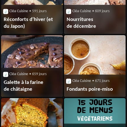
Cléa Cuisine
• 591 jours
Cléa Cuisine
• 609 jours
Réconforts d’hiver (et
Nourritures
du Japon)
de décembre
Cléa Cuisine
• 659 jours
Cléa Cuisine
• 671 jours
Galette à la farine
de châtaigne
Fondants poire-miso