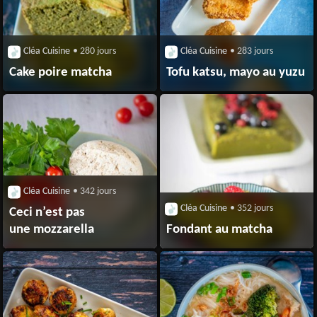
Cléa Cuisine
• 280 jours
Cléa Cuisine
• 283 jours
Cake poire matcha
Tofu katsu, mayo au yuzu
Cléa Cuisine
• 342 jours
Cléa Cuisine
• 352 jours
Ceci n’est pas
une mozzarella
Fondant au matcha