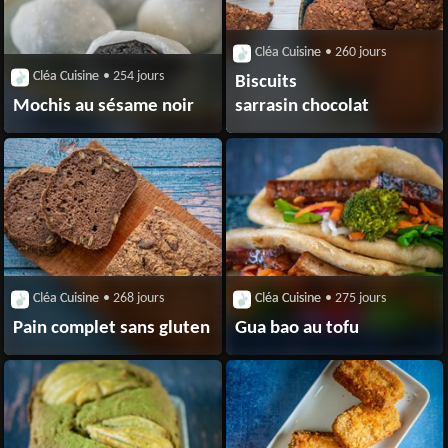
Cléa Cuisine
• 260 jours
Cléa Cuisine
• 254 jours
Biscuits
Mochis au sésame noir
sarrasin chocolat
Cléa Cuisine
• 268 jours
Cléa Cuisine
• 275 jours
Pain complet sans gluten
Gua bao au tofu