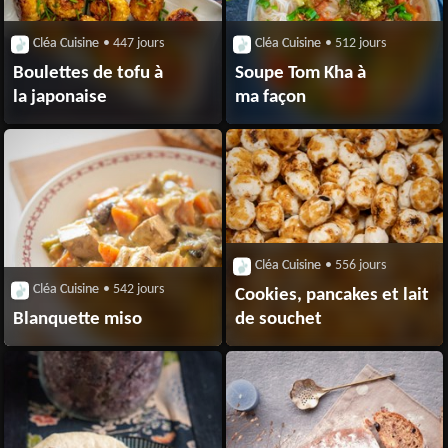
Cléa Cuisine
• 447 jours
Cléa Cuisine
• 512 jours
Boulettes de tofu à
Soupe Tom Kha à
la japonaise
ma façon
Cléa Cuisine
• 556 jours
Cléa Cuisine
• 542 jours
Cookies, pancakes et lait
Blanquette miso
de souchet