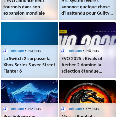
L’EVO annonce neuf
Arc System Works
tournois dans son
annonce quelque chose
expansion mondiale
d’inattendu pour Guilty
Gear Strive après la
saison 4
Exobaston
• 393 jours
Exobaston
• 398 jours
La Switch 2 surpasse la
EVO 2025 : Rivals of
Xbox Series S avec Street
Aether 2 domine la
Fighter 6
sélection étendue
devant les légendaires
BlazBlue et Capcom vs.
SNK 2
Exobaston
• 492 jours
Exobaston
• 579 jours
Psychologie des
Mortal Kombat :