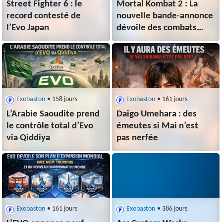
Street Fighter 6 : le
Mortal Kombat 2 : La
record contesté de
nouvelle bande-annonce
l’Evo Japan
dévoile des combats
épiques et le retour de
Johnny Cage
Exobaston
• 158 jours
Exobaston
• 161 jours
L’Arabie Saoudite prend
Daigo Umehara : des
le contrôle total d’Evo
émeutes si Mai n’est
via Qiddiya
pas nerfée
Exobaston
• 161 jours
Exobaston
• 386 jours