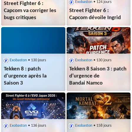
Exobaston
• 124 jours
Street Fighter 6 :
Capcom va corriger les
Street Fighter 6 :
bugs critiques
Capcom dévoile Ingrid
Exobaston
• 130 jours
Exobaston
• 130 jours
Tekken 8 : patch
Tekken 8 Saison 3 : patch
d’urgence après la
d’urgence de
Saison 3
Bandai Namco
Exobaston
• 136 jours
Exobaston
• 158 jours