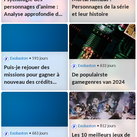
personnages d’anime :
Personnages de la série
Analyse approfondie de
et leur histoire
héros célèbres
Exobaston
• 593 jours
Exobaston
• 633 jours
Puis-je rejouer des
missions pour gagner à
De populairste
nouveau des crédits
gamegenres van 2024
dans Starcraft 2 ?
Exobaston
• 812 jours
Exobaston
• 663 jours
Les 10 meilleurs jeux de