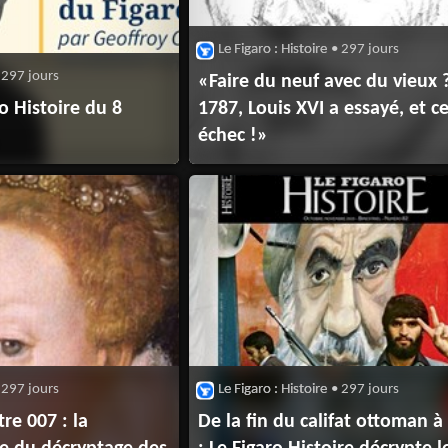
Le Figaro : Histoire
• 297 jours
 297 jours
«Faire du neuf avec du vieux 
ro Histoire du 8
1787, Louis XVI a essayé, et c
échec !»
 297 jours
Le Figaro : Histoire
• 297 jours
re 007 : la
De la fin du califat ottoman 