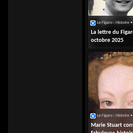
Le Figaro : Histoire
•
La lettre du Figa
octobre 2025
Le Figaro : Histoire
•
Marie Stuart cont