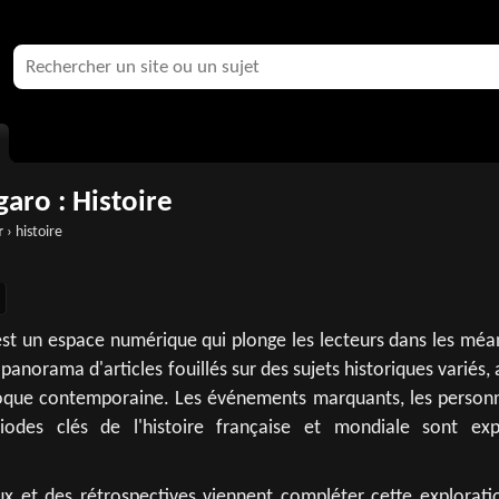
garo : Histoire
r
› histoire
 est un espace numérique qui plonge les lecteurs dans les mé
 panorama d'articles fouillés sur des sujets historiques variés, 
époque contemporaine. Les événements marquants, les person
ériodes clés de l'histoire française et mondiale sont exp
ux et des rétrospectives viennent compléter cette explorati