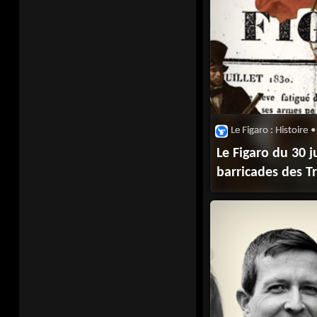
Le Figaro : Histoire
•
Le Figaro du 30 ju
barricades des T