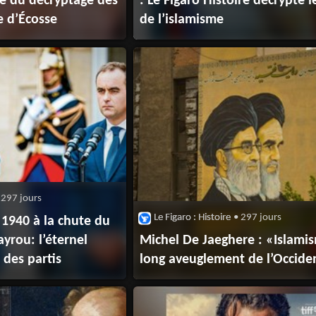
re du décryptage des
: Le Figaro Histoire décrypte l
ne d’Écosse
de l’islamisme
 297 jours
Le Figaro : Histoire
• 297 jours
 1940 à la chute du
yrou: l’éternel
Michel De Jaeghere : «Islamis
 des partis
long aveuglement de l’Occide