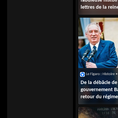
fabuleuse histoi
lettres de la rei
Le Figaro : Histoire
•
De la débâcle de
gouvernement Ba
retour du régime