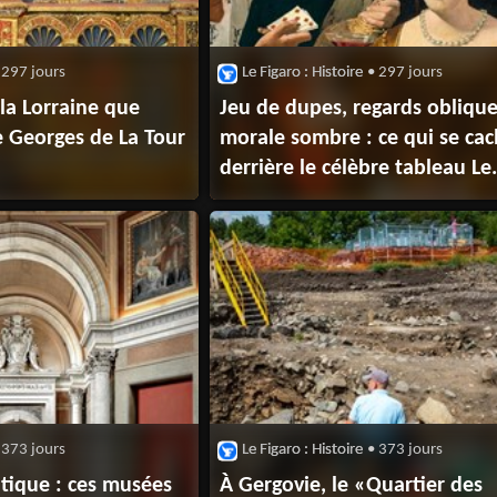
 297 jours
Le Figaro : Histoire
• 297 jours
 la Lorraine que
Jeu de dupes, regards oblique
e Georges de La Tour
morale sombre : ce qui se ca
derrière le célèbre tableau Le
Tricheur de Georges de la Tou
 373 jours
Le Figaro : Histoire
• 373 jours
tique : ces musées
À Gergovie, le «Quartier des