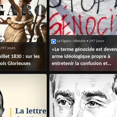
Le Figaro : Histoire
• 297 jours
 297 jours
«Le terme génocide est deve
illet 1830 : sur les
arme idéologique propre à
rois Glorieuses
entretenir la confusion et
la violence»