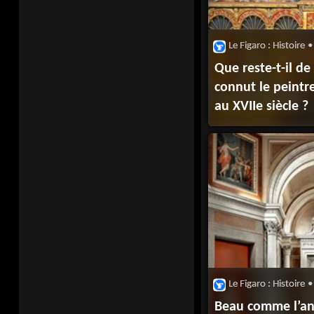
Le Figaro : Histoire
•
Que reste-t-il de
connut le peintr
au XVIIe siècle ?
Le Figaro : Histoire
•
Beau comme l’an