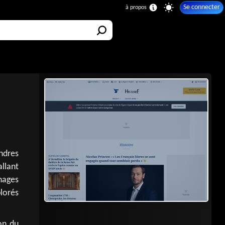
Se connecter
andres
allant
nages
lorés
on du