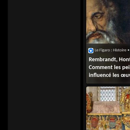
Le Figaro : Histoire
•
Rembrandt, Honth
Comment les pei
influencé les œu
La Tour