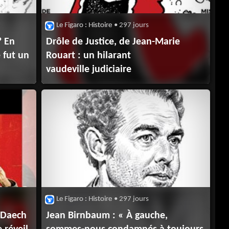
Le Figaro : Histoire
• 297 jours
? En
Drôle de Justice, de Jean-Marie
e fut un
Rouart : un hilarant
vaudeville judiciaire
Le Figaro : Histoire
• 297 jours
à Daech
Jean Birnbaum : « À gauche,