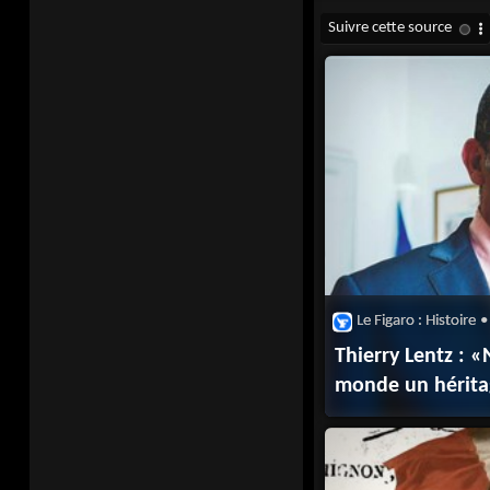
Le Figaro : Histoire
•
Thierry Lentz : 
monde un hérita