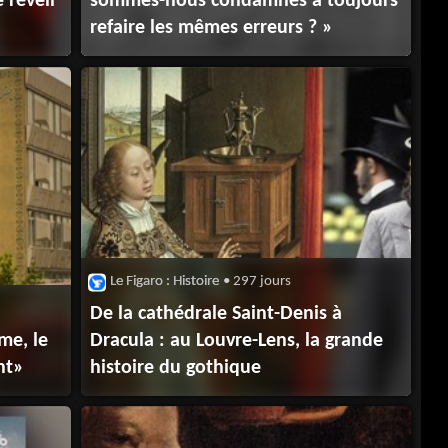
e réveil
sommes-nous condamnés à toujours
refaire les mêmes erreurs ? »
Le Figaro : Histoire
• 297 jours
De la cathédrale Saint-Denis à
me, le
Dracula : au Louvre-Lens, la grande
nt»
histoire du gothique