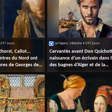
 297 jours
Le Figaro : Histoire
• 297 jours
orst, Callot...
Cervantès avant Don Quichott
ntres du Nord ont
naissance d’un écrivain dans l
vres de Georges de
des bagnes d’Alger et de la
traite musulmane