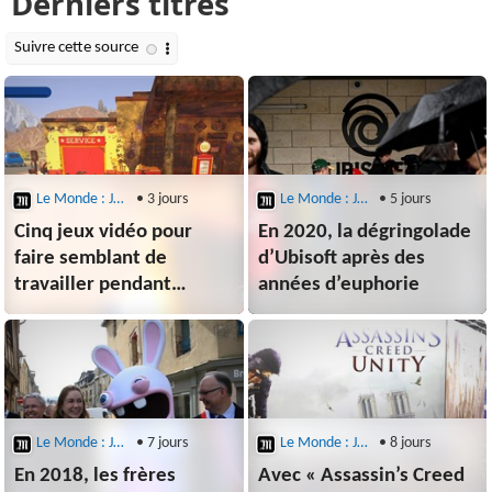
Le Monde : Jeux Vidéo
• 3 jours
Le Monde : Jeux Vidéo
• 5 jours
Cinq jeux vidéo pour
En 2020, la dégringolade
faire semblant de
d’Ubisoft après des
travailler pendant
années d’euphorie
les vacances
Le Monde : Jeux Vidéo
• 7 jours
Le Monde : Jeux Vidéo
• 8 jours
En 2018, les frères
Avec « Assassin’s Creed