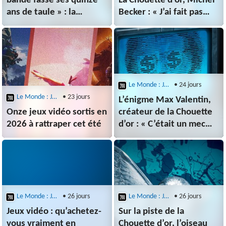
bande fasse ses quinze
La Chouette d’or, Michel
ans de taule » : la
Becker : « J’ai fait pas
bataille pour récupérer
mal de conneries dans
La Chouette d’or après la
ma vie, enfin celle-là est
mort de son créateur
la plus chère dans le
genre »
Le Monde : Jeux Vidéo
• 24 jours
Le Monde : Jeux Vidéo
• 23 jours
L’énigme Max Valentin,
Onze jeux vidéo sortis en
créateur de la Chouette
2026 à rattraper cet été
d’or : « C’était un mec
extrêmement
intelligent, un fou
furieux »
Le Monde : Jeux Vidéo
• 26 jours
Le Monde : Jeux Vidéo
• 26 jours
Jeux vidéo : qu’achetez-
Sur la piste de la
vous vraiment en
Chouette d’or, l’oiseau