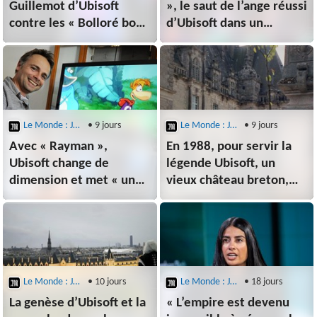
Guillemot d’Ubisoft
», le saut de l’ange réussi
contre les « Bolloré boys
d’Ubisoft dans un
» de Vivendi
monde ouvert
Le Monde : Jeux Vidéo
• 9 jours
Le Monde : Jeux Vidéo
• 9 jours
Avec « Rayman »,
En 1988, pour servir la
Ubisoft change de
légende Ubisoft, un
dimension et met « une
vieux château breton,
vraie claque » à
des ordinateurs et de la
la concurrence
bière à volonté
Le Monde : Jeux Vidéo
• 10 jours
Le Monde : Jeux Vidéo
• 18 jours
La genèse d’Ubisoft et la
« L’empire est devenu