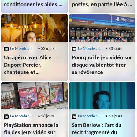
conditionner les aides à
postes, en partie liée à la
des engagements contre
restructuration de sa
le sexisme et les
filiale de jeux vidéo Xbox
violences sexuelles
Le Monde : Jeux Vidéo
• 33 jours
Le Monde : Jeux Vidéo
• 33 jours
Un apéro avec Alice
Pourquoi le jeu vidéo sur
Duport-Percier,
disque va bientôt tirer
chanteuse et
sa révérence
cocompositrice de la
musique du jeu vidéo
phénomène « Clair
Obscur » : « J’ai compris
que je n’étais pas faite
pour Wagner »
Le Monde : Jeux Vidéo
• 36 jours
Le Monde : Jeux Vidéo
• 40 jours
PlayStation annonce la
Sam Barlow : l’art du
fin des jeux vidéo sur
récit fragmenté du