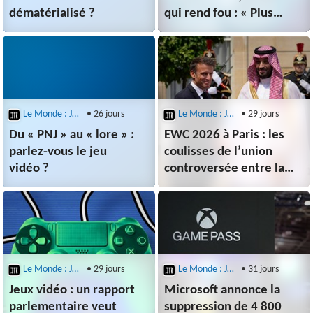
dématérialisé ?
qui rend fou : « Plus
personne n’écoute
personne, tout le monde
est arc-bouté sur ses
solutions »
Le Monde : Jeux Vidéo
• 26 jours
Le Monde : Jeux Vidéo
• 29 jours
Du « PNJ » au « lore » :
EWC 2026 à Paris : les
parlez-vous le jeu
coulisses de l’union
vidéo ?
controversée entre la
France et l’Arabie
saoudite dans l’e-sport
Le Monde : Jeux Vidéo
• 29 jours
Le Monde : Jeux Vidéo
• 31 jours
Jeux vidéo : un rapport
Microsoft annonce la
parlementaire veut
suppression de 4 800