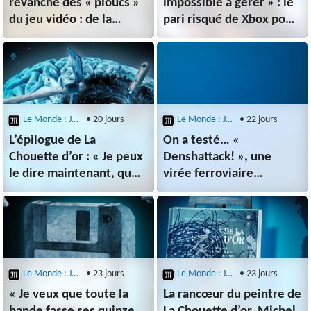
revanche des « ploucs »
impossible à gérer » : le
du jeu vidéo : de la
pari risqué de Xbox pour
campagne du Morbihan
assurer sa survie
aux JO de Paris 2024
Le Monde : Jeux Vidéo
• 20 jours
Le Monde : Jeux Vidéo
• 22 jours
L’épilogue de La
On a testé… «
Chouette d’or : « Je peux
Denshattack! », une
le dire maintenant, que
virée ferroviaire
j’ai enterré la Chouette
déglinguée au Japon
avec mon frère »
Le Monde : Jeux Vidéo
• 23 jours
Le Monde : Jeux Vidéo
• 23 jours
« Je veux que toute la
La rancœur du peintre de