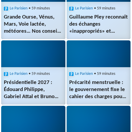
Le Parisien
• 59 minutes
Le Parisien
• 59 minutes
Grande Ourse, Vénus,
Guillaume Pley reconnaît
Mars, Voie lactée,
des échanges
météores… Nos conseils
«inappropriés» et
pour profiter au mieux
dénonce une «volonté
des Nuits des étoiles
manifeste de nuire» de
certains médias
Le Parisien
• 59 minutes
Le Parisien
• 59 minutes
Présidentielle 2027 :
Précarité menstruelle :
Édouard Philippe,
le gouvernement fixe le
Gabriel Attal et Bruno
cahier des charges pour
Retailleau, un
le remboursement des
impossible ménage à
protections réutilisables
trois ?