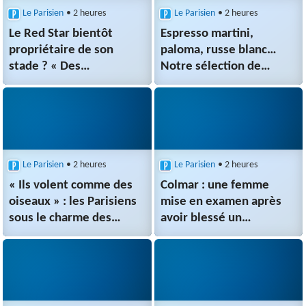
Le Parisien
• 2 heures
Le Parisien
• 2 heures
Le Red Star bientôt
Espresso martini,
propriétaire de son
paloma, russe blanc…
stade ? « Des
Notre sélection de
négociations sont en
cocktails revisités par les
cours », annonce son
plus grands
président
bars parisiens
Patrice Haddad
Le Parisien
• 2 heures
Le Parisien
• 2 heures
« Ils volent comme des
Colmar : une femme
oiseaux » : les Parisiens
mise en examen après
sous le charme des
avoir blessé un
plongeurs de haut vol
gendarme de deux coups
qui s’élancent depuis le
de couteau
pont Bir-Hakeim