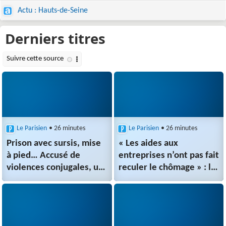
Actu : Hauts-de-Seine
Le Parisien
• 26 minutes
Le Parisien
• 26 minutes
Prison avec sursis, mise
« Les aides aux
à pied… Accusé de
entreprises n’ont pas fait
violences conjugales, un
reculer le chômage » : le
arbitre de Ligue 1
plein-emploi, pari perdu
risque gros
d’Emmanuel Macron