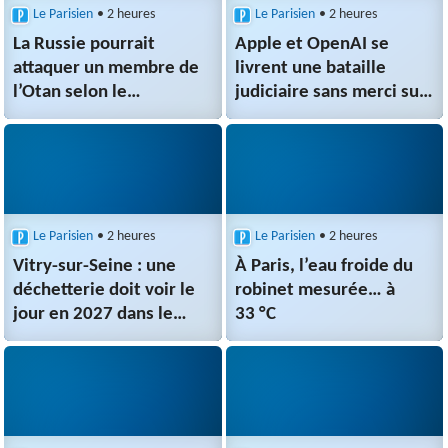
Le Parisien
• 2 heures
Le Parisien
• 2 heures
La Russie pourrait
Apple et OpenAI se
attaquer un membre de
livrent une bataille
l’Otan selon le
judiciaire sans merci sur
renseignement
les futurs
américain, les pays
appareils ChatGPT
baltes en première ligne
Le Parisien
• 2 heures
Le Parisien
• 2 heures
Vitry-sur-Seine : une
À Paris, l’eau froide du
déchetterie doit voir le
robinet mesurée… à
jour en 2027 dans le
33 °C
même quartier que le
futur incinérateur