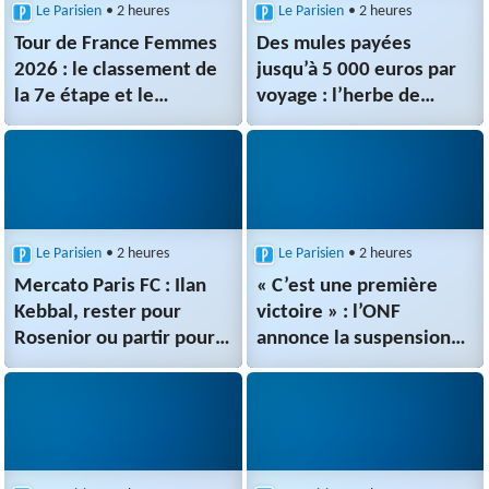
Le Parisien
• 2 heures
Le Parisien
• 2 heures
Tour de France Femmes
Des mules payées
2026 : le classement de
jusqu’à 5 000 euros par
la 7e étape et le
voyage : l’herbe de
classement général,
cannabis thaïlandaise à
Niewiadoma endosse le
l’assaut de la France
maillot jaune
Le Parisien
• 2 heures
Le Parisien
• 2 heures
Mercato Paris FC : Ilan
« C’est une première
Kebbal, rester pour
victoire » : l’ONF
Rosenior ou partir pour
annonce la suspension
un nouveau défi ?
des coupes rases en
forêt de Montmorency