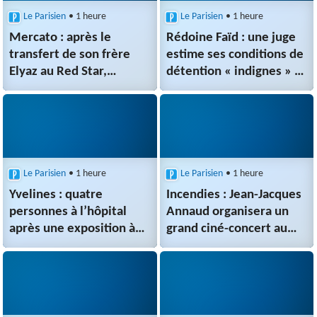
Le Parisien
• 1 heure
Le Parisien
• 1 heure
Mercato : après le
Rédoine Faïd : une juge
transfert de son frère
estime ses conditions de
Elyaz au Red Star,
détention « indignes » et
l’international algérien
ordonne son
Luca Zidane change à son
transfèrement vers une
tour de club
autre prison
Le Parisien
• 1 heure
Le Parisien
• 1 heure
Yvelines : quatre
Incendies : Jean-Jacques
personnes à l’hôpital
Annaud organisera un
après une exposition à
grand ciné-concert au
un gaz toxique
Palais des Congrès de
Paris au profit
des pompiers