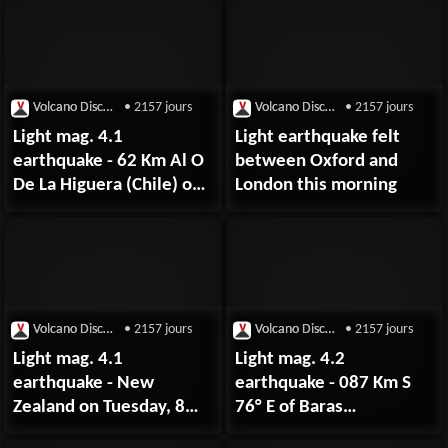
Volcano Discovery
• 2157 jours
Volcano Discovery
• 2157 jours
Light mag. 4.1
Light earthquake felt
earthquake - 62 Km Al O
between Oxford and
De La Higuera (Chile) on
London this morning
Tuesday, 8
September 2020
Volcano Discovery
• 2157 jours
Volcano Discovery
• 2157 jours
Light mag. 4.1
Light mag. 4.2
earthquake - New
earthquake - 087 Km S
Zealand on Tuesday, 8
76° E of Baras
September 2020
(Catanduanes)