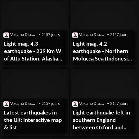
Volcano Discovery
• 2157 jours
Volcano Discovery
• 2157 jours
Light mag. 4.3
Light mag. 4.2
earthquake - 239 Km W
earthquake - Northern
of Attu Station, Alaska
Molucca Sea (Indonesia)
(USA) on Tuesday, 8
on Tuesday, 8
September 2020
September 2020
Volcano Discovery
• 2157 jours
Volcano Discovery
• 2157 jours
Latest earthquakes in
Light earthquake felt in
the UK: interactive map
southern England
& list
between Oxford and
London this morning