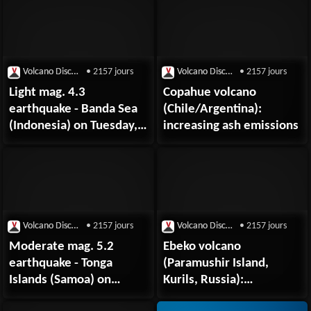
(Philippines) on Tuesday,
8 September 2020
Volcano Discovery
• 2157 jours
Volcano Discovery
• 2157 jours
Light mag. 4.3
Copahue volcano
earthquake - Banda Sea
(Chile/Argentina):
(Indonesia) on Tuesday, 8
increasing ash emissions
September 2020
Volcano Discovery
• 2157 jours
Volcano Discovery
• 2157 jours
Moderate mag. 5.2
Ebeko volcano
earthquake - Tonga
(Paramushir Island,
Islands (Samoa) on
Kurils, Russia):
Tuesday, 8
strong explosion