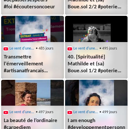
#dépassersespeurs
Mathilde et (sa)
#foi #écoutersoncoeur
Boue.sol 2/2 #poterie
#ceramique #artisanatfranc
Le vent d'une nouveau monde
• 485 jours
Le vent d'une nouveau monde
• 495 jours
Transmettre
40. [Spiritualité]
l'émerveillement
Mathilde et (sa)
#artisanatfrancais
Boue.sol 1/2 #poterie
#céramique
#ceramique #artisanatfranc
#transcendance #beauté
Le vent d'une nouveau monde
• 497 jours
Le vent d'une nouveau monde
• 499 jours
La beauté de l'ordinaire
I am enough
#carpediem
#developpementpersonne