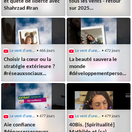
et quête de liberté avec
tous les vents - retour
Shahrzad #Iran
sur 2025
#bilandelannee #fairelebil
Le vent d'une nouveau monde
• 466 jours
Le vent d'une nouveau monde
• 472 jours
Choisir la cœur ou la
La beauté sauvera le
stratégie extérieure ?
monde
#réseauxsociaux
#développementpersonne
#businessplan #strategieinstagram
#beautédelavie #instantpr
Le vent d'une nouveau monde
• 477 jours
Le vent d'une nouveau monde
• 479 jours
Aie confiance
40Bis. [Spiritualité]