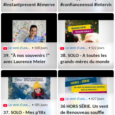
#instantpresent #émerveillement
#confianceensoi #intervie
Le vent d'une nouveau monde
• 508 jours
Le vent d'une nouveau monde
• 522 jours
39. "À nos souvenirs !"
38. SOLO - A toutes les
avec Laurence Meier
grands-mères du monde
Le vent d'une nouveau monde
• 627 jours
Le vent d'une nouveau monde
• 585 jours
36 HORS SÉRIE. Un vent
37. SOLO - Mes p'tits
de Renouveau souffle