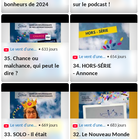
bonheurs de 2024
sur le podcast !
Le vent d'une nouveau monde
• 633 jours
Le vent d'une nouveau monde
• 654 jours
35. Chance ou
malchance, qui peut le
34. HORS-SÉRIE
dire ?
- Annonce
Le vent d'une nouveau monde
• 669 jours
Le vent d'une nouveau monde
• 683 jours
33. SOLO - Il était
32. Le Nouveau Monde