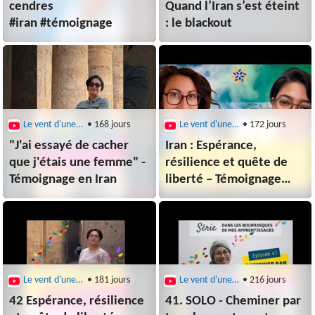
cendres
Quand l’Iran s’est éteint
#iran #témoignage
: le blackout
Le vent d'une nouveau monde
• 168 jours
Le vent d'une nouveau monde
• 172 jours
"J'ai essayé de cacher
Iran : Espérance,
que j'étais une femme" -
résilience et quête de
Témoignage en Iran
liberté – Témoignage
de Shahrzad
Le vent d'une nouveau monde
• 181 jours
Le vent d'une nouveau monde
• 216 jours
42 Espérance, résilience
41. SOLO - Cheminer par