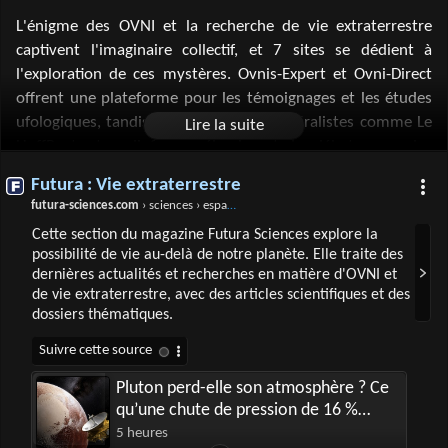
L'énigme des OVNI et la recherche de vie extraterrestre
captivent l'imaginaire collectif, et 7 sites se dédient à
l'exploration de ces mystères. Ovnis-Expert et Ovni-Direct
offrent une plateforme pour les témoignages et les études
ufologiques, tandis que des médias généralistes comme Le
HuffPost et radiofrance élargissent le débat avec des
articles et podcasts sur les découvertes scientifiques et les
Futura : Vie extraterrestre
phénomènes inexpliqués. Futura et Sciences et Avenir
futura-sciences.com
› sciences › espace › vie-extraterrestre
approfondissent le sujet avec des analyses scientifiques et
Cette section du magazine Futura Sciences explore la
des hypothèses sur d'autres formes de vie. Enfin, Ça
possibilité de vie au-delà de notre planète. Elle traite des
m'intéresse invite à la réflexion sur ces questions à travers
dernières actualités et recherches en matière d'OVNI et
des articles accessibles. Ces ressources constituent un
de vie extraterrestre, avec des articles scientifiques et des
carrefour d'informations pour les curieux et les passionnés
dossiers thématiques.
du cosmos.
Pluton perd-elle son atmosphère ? Ce
qu’une chute de pression de 16 %
révèle vraiment
5 heures