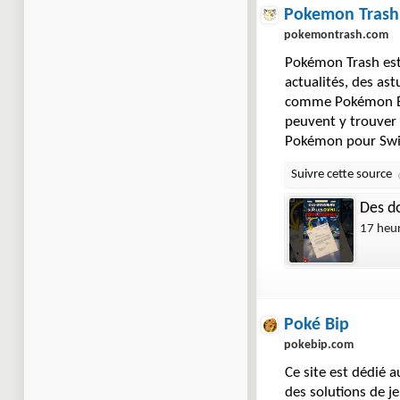
Pokemon Trash
pokemontrash.com
Pokémon Trash est
actualités, des ast
comme Pokémon Éca
peuvent y trouver 
Pokémon pour Swi
Des do
17 heu
Poké Bip
pokebip.com
Ce site est dédié 
des solutions de j