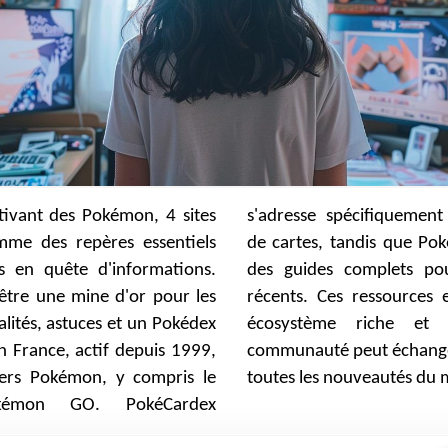
tivant des Pokémon, 4 sites
quement aux collectionneurs
mme des repères essentiels
 que Pokémon Trash propose
s en quête d'informations.
ets pour les jeux les plus
être une mine d'or pour les
ources en ligne forment un
alités, astuces et un Pokédex
he et dynamique où la
 France, actif depuis 1999,
hanger et rester à jour sur
vers Pokémon, y compris le
toutes les nouveautés d
kémon GO. PokéCardex