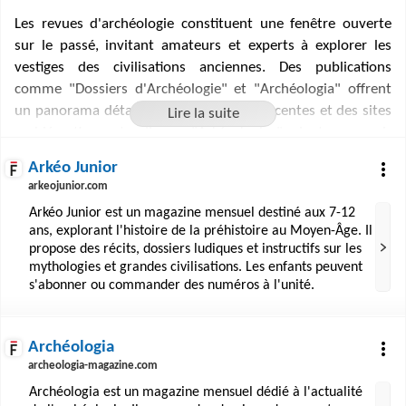
Les revues d'archéologie constituent une fenêtre ouverte
sur le passé, invitant amateurs et experts à explorer les
vestiges des civilisations anciennes. Des publications
comme "Dossiers d'Archéologie" et "Archéologia" offrent
un panorama détaillé des découvertes récentes et des sites
emblématiques, tandis que "Arkéo Junior" adapte ce savoir
aux jeunes esprits curieux. "Archéothéma" et
Arkéo Junior
"L'Archéologue" complètent cette offre éditoriale en se
arkeojunior.com
concentrant sur les thématiques pointues et les fouilles
Arkéo Junior est un magazine mensuel destiné aux 7-12
locales. Ces magazines, disponibles par abonnement ou à
ans, explorant l'histoire de la préhistoire au Moyen-Âge. Il
l'unité, sont des ressources précieuses pour quiconque
propose des récits, dossiers ludiques et instructifs sur les
souhaite s'immerger dans l'histoire et enrichir sa
mythologies et grandes civilisations. Les enfants peuvent
compréhension des époques révolues.
s'abonner ou commander des numéros à l'unité.
Archéologia
archeologia-magazine.com
Archéologia est un magazine mensuel dédié à l'actualité