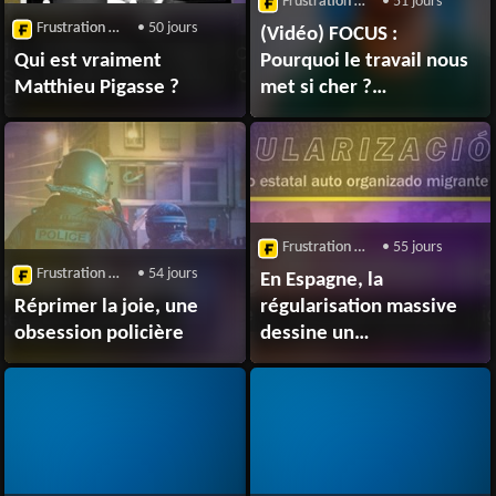
Frustration Magazine
• 51 jours
Frustration Magazine
• 50 jours
(Vidéo) FOCUS :
Qui est vraiment
Pourquoi le travail nous
Matthieu Pigasse ?
met si cher ?
(Nicolas Framont)
Frustration Magazine
• 55 jours
Frustration Magazine
• 54 jours
En Espagne, la
Réprimer la joie, une
régularisation massive
obsession policière
dessine un
nouvel horizon