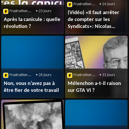
Frustration Magazine
• 24 jours
Frustration Magazine
• 23 jours
(Vidéo) «Il faut arrêter
Après la canicule : quelle
de compter sur les
révolution ?
Syndicats»: Nicolas
Framont – Au Poste
Frustration Magazine
• 26 jours
Frustration Magazine
• 31 jours
Non, vous n’avez pas à
Mélenchon a-t-il raison
être fier de votre travail
sur GTA VI ?