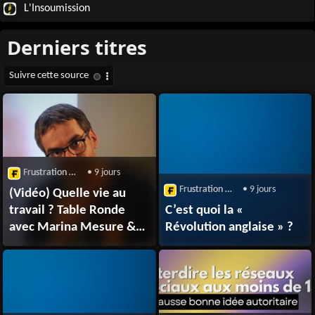
L'Insoumission
Frustration Magazine
• 9 jours
Frustration Magazine
• 9 jours
(Vidéo) Quelle vie au
travail ? Table Ronde
C’est quoi la «
avec Marina Mesure &
Révolution anglaise » ?
Guillaume
Étiévant (Frustration)