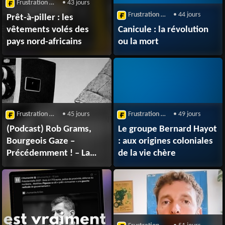
Frustration Magazine
• 43 jours
Frustration Magazine
• 44 jours
Prêt-à-piller : les
vêtements volés des
Canicule : la révolution
pays nord-africains
ou la mort
Frustration Magazine
• 45 jours
Frustration Magazine
• 49 jours
(Podcast) Rob Grams,
Le groupe Bernard Hayot
Bourgeois Gaze –
: aux origines coloniales
Précédemment ! – La
de la vie chère
Nuit du Dimanche