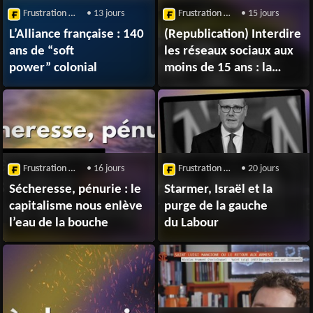
Frustration Magazine
• 13 jours
Frustration Magazine
• 15 jours
L’Alliance française : 140
(Republication) Interdire
ans de “soft
les réseaux sociaux aux
power” colonial
moins de 15 ans : la
fausse bonne
idée autoritaire
Frustration Magazine
• 16 jours
Frustration Magazine
• 20 jours
Sécheresse, pénurie : le
Starmer, Israël et la
capitalisme nous enlève
purge de la gauche
l’eau de la bouche
du Labour