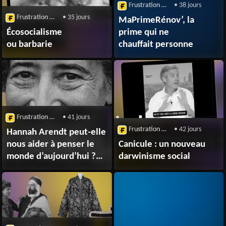
Frustration Magazine
• 38 jours
Frustration Magazine
• 35 jours
MaPrimeRénov’, la
Écosocialisme
prime qui ne
ou barbarie
chauffait personne
Frustration Magazine
• 41 jours
Frustration Magazine
• 42 jours
Hannah Arendt peut-elle
nous aider à penser le
Canicule : un nouveau
monde d’aujourd’hui ?
darwinisme social
Entretien avec
Aurore Mréjen