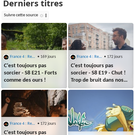
France 4 : Replays : C'est Toujours Pas Sorcier
• 169 jours
France 4 : Replays : C'est Toujours Pas Sorcier
• 172 jours
C'est toujours pas
C'est toujours pas
sorcier - S8 E21 - Forts
sorcier - S8 E19 - Chut !
comme des ours !
Trop de bruit dans nos
oreilles !
France 4 : Replays : C'est Toujours Pas Sorcier
• 172 jours
C'est toujours pas