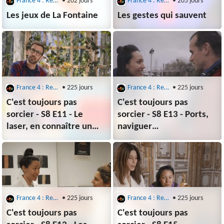
France 4 : Replays : C'est Toujours Pas Sorcier
• 202 jours
France 4 : Replays : C'est Toujours Pas Sorcier
• 205 jours
Les jeux de La Fontaine
Les gestes qui sauvent
France 4 : Replays : C'est Toujours Pas Sorcier
• 225 jours
France 4 : Replays : C'est Toujours Pas Sorcier
• 225 jours
C'est toujours pas
C'est toujours pas
sorcier - S8 E11 - Le
sorcier - S8 E13 - Ports,
laser, en connaître un
naviguer
rayon !
vers l’innovation…
France 4 : Replays : C'est Toujours Pas Sorcier
• 225 jours
France 4 : Replays : C'est Toujours Pas Sorcier
• 225 jours
C'est toujours pas
C'est toujours pas