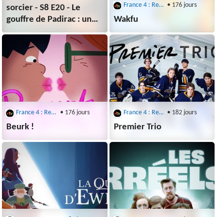
France 4 : Replays : C'est Toujours Pas Sorcier
• 176 jours
sorcier - S8 E20 - Le
gouffre de Padirac : un
Wakfu
gouffre de sciences
France 4 : Replays : C'est Toujours Pas Sorcier
• 176 jours
France 4 : Replays : C'est Toujours Pas Sorcier
• 182 jours
Beurk !
Premier Trio