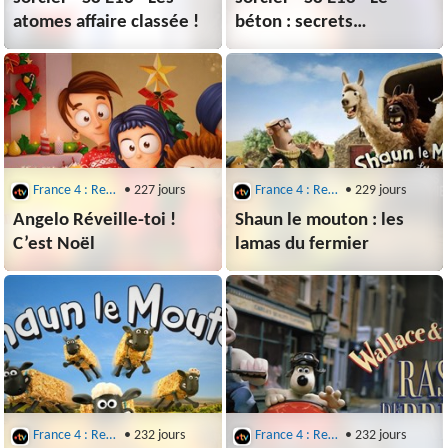
atomes affaire classée !
béton : secrets
de bâtisseurs
France 4 : Replays : C'est Toujours Pas Sorcier
• 227 jours
France 4 : Replays : C'est Toujours Pas Sorcier
• 229 jours
Angelo Réveille-toi !
Shaun le mouton : les
C’est Noël
lamas du fermier
France 4 : Replays : C'est Toujours Pas Sorcier
• 232 jours
France 4 : Replays : C'est Toujours Pas Sorcier
• 232 jours