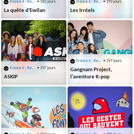
France 4 : Replays : C'est Toujours Pas Sorcier
• 182 jours
France 4 : Replays : C'est Toujours Pas Sorcier
• 193 jours
La quête d'Ewilan
Les Irréels
France 4 : Replays : C'est Toujours Pas Sorcier
• 197 jours
France 4 : Replays : C'est Toujours Pas Sorcier
• 197 jours
Gangnam Project,
ASKIP
l'aventure K-pop