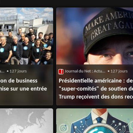
Journal du Net : Actualité du Capital-Risque
• 127 jours
Journal du Net : Actualité du Capital-Risque
• 127 jours
tion de business
Présidentielle américaine : de
ise sur une entrée
"super-comités" de soutien d
Trump reçoivent des dons rec
secteur de la Tech