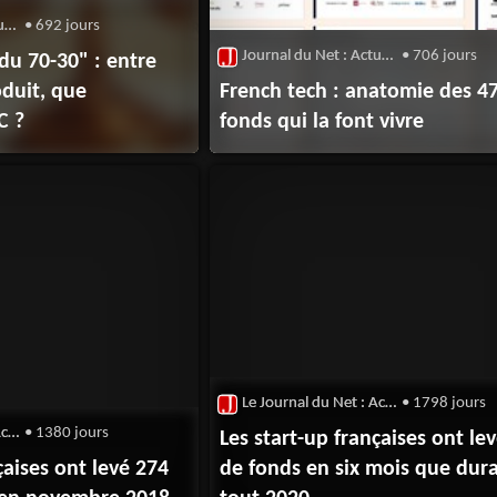
Journal du Net : Actualité du Capital-Risque
• 692 jours
Journal du Net : Actualité du Capital-Risque
• 706 jours
du 70-30" : entre
oduit, que
French tech : anatomie des 4
C ?
fonds qui la font vivre
Le Journal du Net : Actualité du Capital-Risque
• 1798 jours
Le Journal du Net : Actualité du Capital-Risque
• 1380 jours
Les start-up françaises ont le
çaises ont levé 274
de fonds en six mois que dur