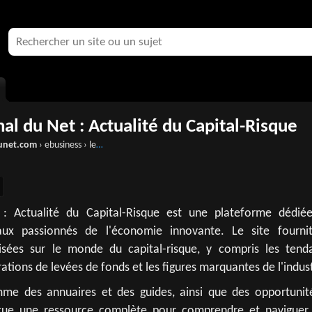
al du Net : Actualité du Capital-Risque
unet.com
› ebusiness › le-net › capital-risque › actualites
: Actualité du Capital-Risque est une plateforme dédié
aux passionnés de l'économie innovante. Le site fourni
lisées sur le monde du capital-risque, y compris les tend
ations de levées de fonds et les figures marquantes de l'indust
mme des annuaires et des guides, ainsi que des opportunit
titue une ressource complète pour comprendre et naviguer