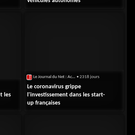
véhicules autonomes
Le Journal du Net : Actualité du capital risque
• 2318 jours
Le coronavirus grippe
t les
l'investissement dans les start-
up françaises