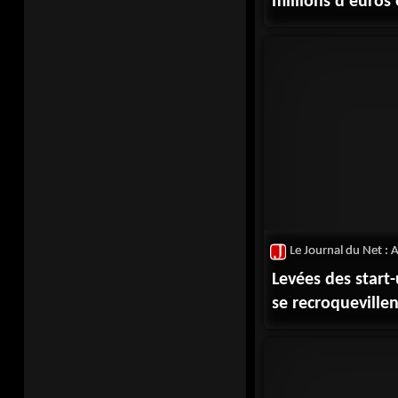
millions d'euro
Levées des start-
se recroquevillent