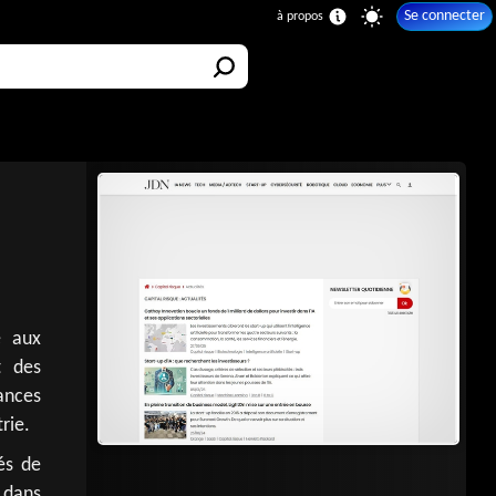
Se connecter
e aux
t des
ances
rie.
és de
 dans