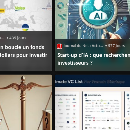
Journal du Net : Actualité du Capital-Risque
• 435 jours
Journal du Net : Actualité du Capital-Risque
• 577 jours
on boucle un fonds
dollars pour investir
Start-up d'IA : que recherchen
investisseurs ?
orielles