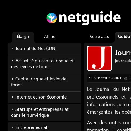
Élargir
Affiner
Votre actu
Guide
Journal du Net (JDN)
Journ
Actualité du capital risque et
journald
des levées de fonds
Capital risque et levée de
fonds
Le Journal du Net 
professionnels et 
Internet et son économie
informations actua
Startups et entreprenariat
émergentes, les opér
dans le numérique
Avec des outils co
Entrepreneuriat
formation, il cons