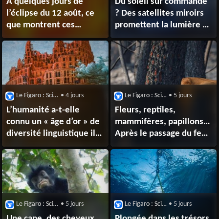
À quelques jours de
Du soleil sur commande
l’éclipse du 12 août, ce
? Des satellites miroirs
que montrent ces
promettent la lumière en
images inédites de la
pleine nuit… et
surface agitée du Soleil
inquiètent
les scientifiques
Le Figaro : Sciences
• 4 jours
Le Figaro : Sciences
• 5 jours
L’humanité a-t-elle
Fleurs, reptiles,
connu un « âge d’or » de
mammifères, papillons…
diversité linguistique il y
Après le passage du feu,
a 2 000 à 3 000 ans ?
tout un écosystème est
à reconstruire
Le Figaro : Sciences
• 5 jours
Le Figaro : Sciences
• 5 jours
Une cape, des cheveux
Plongée dans les trésors