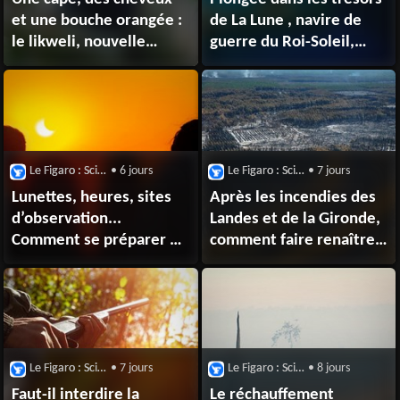
et une bouche orangée :
de La Lune , navire de
le likweli, nouvelle
guerre du Roi-Soleil,
espèce de singe
englouti au large
découverte dans le
de Toulon
bassin du Congo
Le Figaro : Sciences
• 6 jours
Le Figaro : Sciences
• 7 jours
Lunettes, heures, sites
Après les incendies des
d’observation...
Landes et de la Gironde,
Comment se préparer au
comment faire renaître
mieux à l’éclipse de
la forêt ?
Soleil du 12 août ?
Le Figaro : Sciences
• 7 jours
Le Figaro : Sciences
• 8 jours
Faut-il interdire la
Le réchauffement