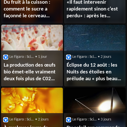
Du fruit à la cuisson :
«Il faut intervenir
comment le sucre a
rapidement sinon c’est
façonné le cerveau
perdu» : après les
humain sur des
incendies, que faire du
millions d’années
bois brûlé ?
Le Figaro : Sciences
• 1 jour
Le Figaro : Sciences
• 2 jours
La production des œufs
Éclipse du 12 août : les
bio émet-elle vraiment
Nuits des étoiles en
deux fois plus de C02
prélude au « plus beau
que ceux produits en
coucher de soleil du
batterie ?
siècle »
Le Figaro : Sciences
• 2 jours
Le Figaro : Sciences
• 3 jours