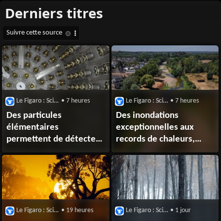
Le Figaro : Sciences
• 7 heures
Le Figaro : Sciences
• 7 heures
Des particules
Des inondations
élémentaires
exceptionnelles aux
permettent de détecter
records de chaleurs,
des réacteurs nucléaires,
comment la France a-t-
même à l’arrêt
elle basculé dans une
sécheresse «
historique »?
Le Figaro : Sciences
• 19 heures
Le Figaro : Sciences
• 1 jour