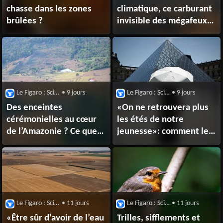
chasse dans les zones
climatique, ce carburant
brûlées ?
invisible des mégafeux
en Europe
Le Figaro : Sciences
• 9 jours
Le Figaro : Sciences
• 9 jours
Des enceintes
«On ne retrouvera plus
cérémonielles au cœur
les étés de notre
de l’Amazonie ? Ce que
jeunesse»: comment le
montrent ces
réchauffement
gigantesques traces
climatique entraîne des
géométriques
canicules à répétition
découvertes dans
en Europe
la forêt
Le Figaro : Sciences
• 11 jours
Le Figaro : Sciences
• 11 jours
«Être sûr d’avoir de l’eau
Trilles, sifflements et