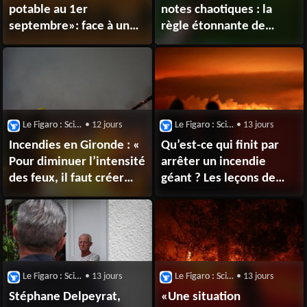
potable au 1er
notes chaotiques : la
septembre»: face à une
règle étonnante de
sécheresse historique,
simplicité cachée dans le
l’exécutif prêt à «sortir
chant des oiseaux
du cadre»
Le Figaro : Sciences
• 12 jours
Le Figaro : Sciences
• 13 jours
Incendies en Gironde : «
Qu’est-ce qui finit par
Pour diminuer l’intensité
arrêter un incendie
des feux, il faut créer
géant ? Les leçons de
des zones tampon dans
1949 et du mégafeu grec
les forêts »
de 2023
Le Figaro : Sciences
• 13 jours
Le Figaro : Sciences
• 13 jours
Stéphane Delpeyrat,
«Une situation