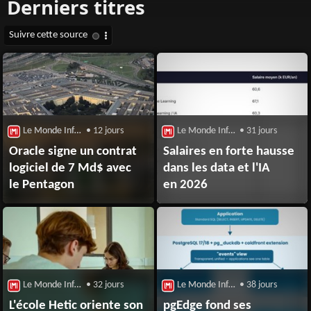
Le Monde Informatique : Big Data
• 12 jours
Le Monde Informatique : Big Data
• 31 jours
Oracle signe un contrat
Salaires en forte hausse
logiciel de 7 Md$ avec
dans les data et l'IA
le Pentagon
en 2026
Le Monde Informatique : Big Data
• 32 jours
Le Monde Informatique : Big Data
• 38 jours
L'école Hetic oriente son
pgEdge fond ses