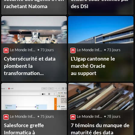
rachetant Natoma
des DSI
Le Monde Informatique : Big Data
• 73 jours
Le Monde Informatique : Big Data
• 73 jours
Cybersécurité et data
L'Ugap cantonne le
plombent la
marché Oracle
transformation
au support
digitale industrielle
Le Monde Informatique : Big Data
• 75 jours
Le Monde Informatique : Big Data
• 78 jours
Salesforce greffe
7 témoins du manque de
Informatica à
maturité des data