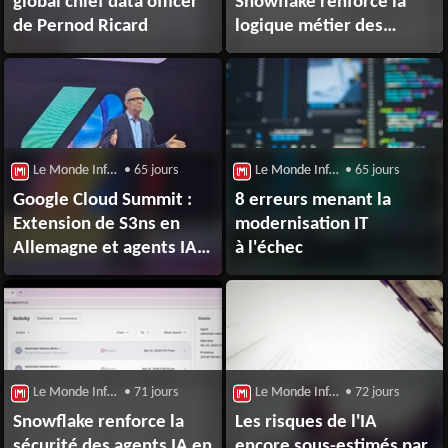
global chief data officer
Snowflake renforce la
de Pernod Ricard
logique métier des
agents IA
Le Monde Informatique : Big Data
• 65 jours
Le Monde Informatique : Big Data
• 65 jours
Google Cloud Summit :
8 erreurs menant la
Extension de S3ns en
modernisation IT
Allemagne et agents IA
à l'échec
au menu
Le Monde Informatique : Big Data
• 71 jours
Le Monde Informatique : Big Data
• 72 jours
Snowflake renforce la
Les risques de l'IA
sécurité des agents IA en
encore sous-estimés par