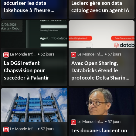
sécuriser les data
Leclerc gère son data
lakehouse à l'heure
catalog avec un agent IA
de l'IA
Le Monde Informatique : Big Data
• 52 jours
Le Monde Informatique : Big Data
• 57 jours
La DGSI retient
Avec Open Sharing,
Chapsvision pour
Databricks étend le
succéder à Palantir
protocole Delta Sharing
à l'IA
Le Monde Informatique : Big Data
• 57 jours
Le Monde Informatique : Big Data
• 57 jours
Les douanes lancent un