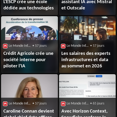
L'ESCP crée une école
assistant IA avec Mistral
dédiée aux technologies
et Outscale
Le Monde Informatique : Big Data
• 57 jours
Le Monde Informatique : Big Data
• 57 jours
Crédit Agricole crée une
Les salaires des experts
société interne pour
infrastructures et data
piloter l'IA
au sommet en 2026
Le Monde Informatique : Big Data
• 57 jours
Le Monde Informatique : Big Data
• 65 jours
Caroline Connan devient
Avec Horizon Context,