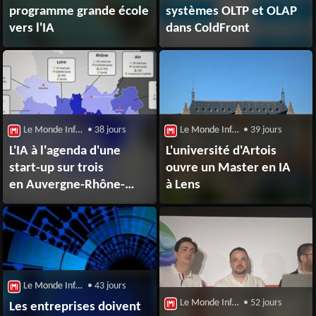
programme grande école
systèmes OLTP et OLAP
vers l'IA
dans ColdFront
Le Monde Informatique : Big Data
• 38 jours
Le Monde Informatique : Big Data
• 39 jours
L'IA à l'agenda d'une
L'université d'Artois
start-up sur trois
ouvre un Master en IA
en Auvergne-Rhône-
à Lens
Alpes
Le Monde Informatique : Big Data
• 43 jours
Le Monde Informatique : Big Data
• 52 jours
Les entreprises doivent