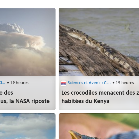
Sciences et Avenir : Climat
• 19 heures
Sciences et Avenir : Climat
• 19 heures
e des
Les crocodiles menacent des 
s, la NASA riposte
habitées du Kenya