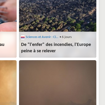
Sciences et Avenir : Climat
• 6 jours
 au
De "l'enfer" des incendies, l'Europe
peine à se relever