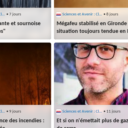
Sciences et Avenir : Climat
• 7 jours
Sciences et Avenir : Climat
• 8 jours
nte et sournoise
Mégafeu stabilisé en Gironde
es"
situation toujours tendue en
Sciences et Avenir : Climat
• 9 jours
Sciences et Avenir : Climat
• 11 jours
nce des incendies :
Et si on n'émettait plus de gaz