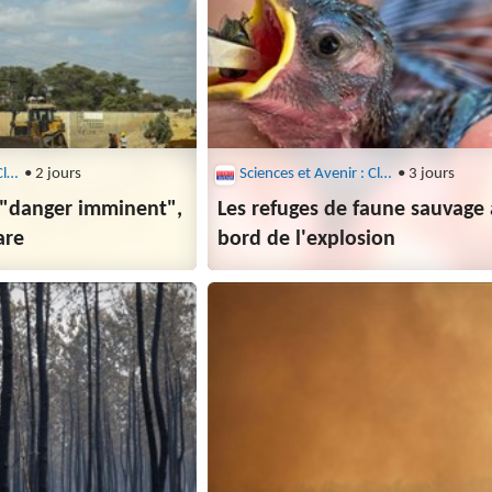
Sciences et Avenir : Climat
• 2 jours
Sciences et Avenir : Climat
• 3 jours
u "danger imminent",
Les refuges de faune sauvage
are
bord de l'explosion