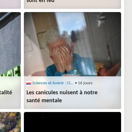
sont en feu
Sciences et Avenir : Climat
• 16 jours
alité
Les canicules nuisent à notre
santé mentale