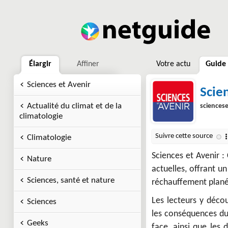
Élargir
Affiner
Votre actu
Guide
Sciences et Avenir
Scien
Actualité du climat et de la
sciencese
climatologie
Climatologie
Sciences et Avenir 
Nature
actuelles, offrant u
Sciences, santé et nature
réchauffement plané
Les lecteurs y décou
Sciences
les conséquences du 
Geeks
face, ainsi que les 