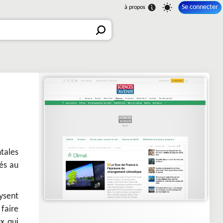
Se connecter
tales
iés au
ysent
 faire
ux qui