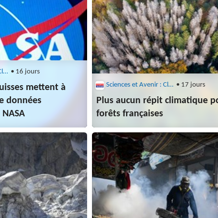
Sciences et Avenir : Climat
• 16 jours
Sciences et Avenir : Climat
• 17 jours
uisses mettent à
 de données
Plus aucun répit climatique p
a NASA
forêts françaises