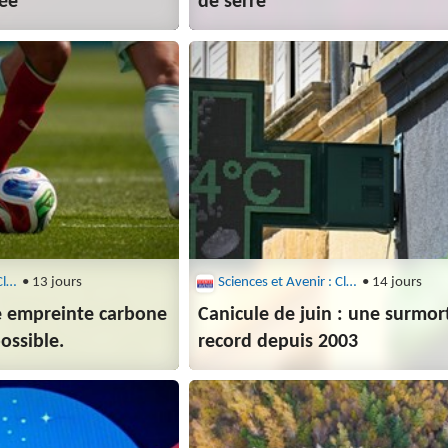
ée
de serre
Sciences et Avenir : Climat
• 13 jours
Sciences et Avenir : Climat
• 14 jours
e empreinte carbone
Canicule de juin : une surmort
ossible.
record depuis 2003