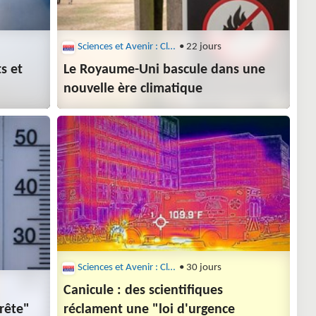
Sciences et Avenir : Climat
• 22 jours
s et
Le Royaume-Uni bascule dans une
nouvelle ère climatique
Sciences et Avenir : Climat
• 30 jours
Canicule : des scientifiques
prête"
réclament une "loi d'urgence