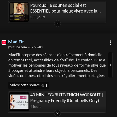
Pourquoi le soutien social est
ESSENTIEL pour mieux vivre avec la
douleur ? #douleurchronique
333 jours
Mad Fit
youtube.com
› c › MadFit
MadFit propose des séances d'entraînement à domicile
en temps réel, accessibles via YouTube. Le contenu vise à
motiver les personnes de tous niveaux de forme physique
à bouger et atteindre leurs objectifs personnels. Des
vidéos de fitness et pilates sont régulièrement partagées.
40 MIN LEG/BUTT/THIGH WORKOUT |
Pregnancy Friendly (Dumbbells Only)
4 jours