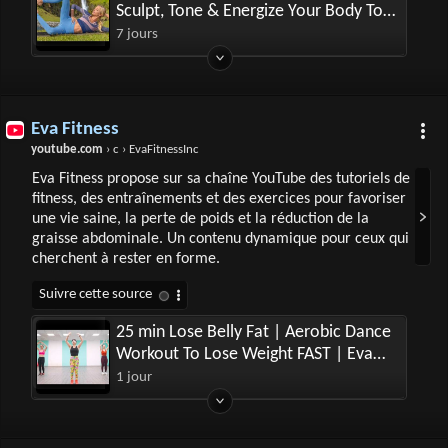
Sculpt, Tone & Energize Your Body To
Feel Amazing
7 jours
Eva Fitness
youtube.com
› c › EvaFitnessInc
Eva Fitness propose sur sa chaîne YouTube des tutoriels de
fitness, des entraînements et des exercices pour favoriser
une vie saine, la perte de poids et la réduction de la
graisse abdominale. Un contenu dynamique pour ceux qui
cherchent à rester en forme.
25 min Lose Belly Fat | Aerobic Dance
Workout To Lose Weight FAST | Eva
Fitness
1 jour