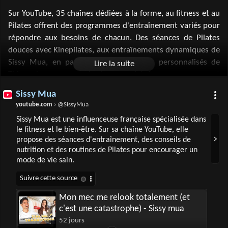
Sur YouTube, 35 chaînes dédiées à la forme, au fitness et au
Pilates offrent des programmes d'entraînement variés pour
répondre aux besoins de chacun. Des séances de Pilates
douces avec Kinepilates, aux entraînements dynamiques de
Sissy Mua, en passant par les conseils personnalisés de
Thierry Lanneau pour le dos, ces plateformes encouragent
un mode de vie actif et sain. Que l'on cherche à améliorer sa
Sissy Mua
posture, à renforcer ses muscles ou à perdre du poids, ces
youtube.com
› @SissyMua
chaînes sont des alliées précieuses, proposant des routines
Sissy Mua est une influenceuse française spécialisée dans
adaptées à tous les niveaux et accessibles depuis le confort
le fitness et le bien-être. Sur sa chaîne YouTube, elle
de chez soi.
propose des séances d'entraînement, des conseils de
nutrition et des routines de Pilates pour encourager un
mode de vie sain.
Mon mec me relook totalement (et
c'est une catastrophe) - Sissy mua
52 jours